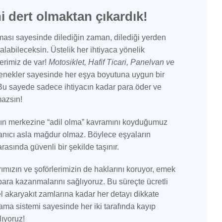
i dert olmaktan çıkardık!
sı sayesinde dilediğin zaman, dilediği yerden
 alabileceksin. Üstelik her ihtiyaca yönelik
rimiz de var!
Motosiklet, Hafif Ticari, Panelvan ve
enekler sayesinde her eşya boyutuna uygun bir
. Bu sayede sadece ihtiyacın kadar para öder ve
azsın!
zın merkezine “adil olma” kavramını koyduğumuz
llanıcı asla mağdur olmaz. Böylece eşyaların
rasında güvenli bir şekilde taşınır.
rımızın ve şoförlerimizin de haklarını koruyor, emek
ra kazanmalarını sağlıyoruz. Bu süreçte ücretli
l akaryakıt zamlarına kadar her detayı dikkate
tlama sistemi sayesinde her iki tarafında kayıp
ıyoruz!