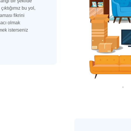
angi bir şekilde
çıktığımız bu yol,
aması fikrini
macı olmak
ek isterseniz