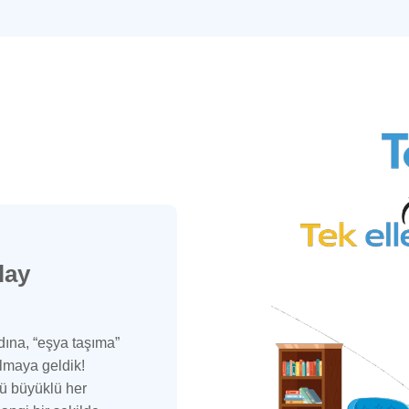
lay
dına, “eşya taşıma”
olmaya geldik!
ü büyüklü her