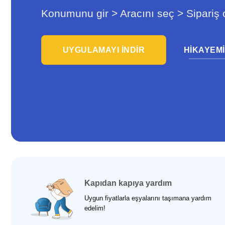
Konumunu gir > Aracını seç > Sipariş 
UYGULAMAYI INDIR
HIKAYEMI
Kapıdan kapıya yardım
Uygun fiyatlarla eşyalarını taşımana yardım
edelim!