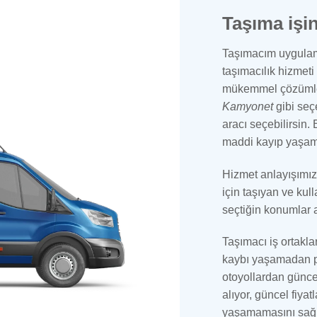
Taşıma işin
Taşımacım uygulama
taşımacılık hizmeti
mükemmel çözümle
Kamyonet
gibi seç
aracı seçebilirsin
maddi kayıp yaşam
Hizmet anlayışımı
için taşıyan ve ku
seçtiğin konumlar a
Taşımacı iş ortakla
kaybı yaşamadan pa
otoyollardan günce
alıyor, güncel fiya
yaşamamasını sağl