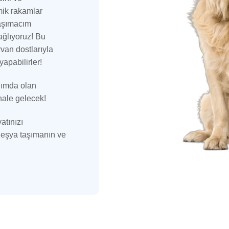
omik rakamlar
aşımacım
ağlıyoruz! Bu
yvan dostlarıyla
yapabilirler!
anımda olan
hale gelecek!
atınızı
la eşya taşımanın ve