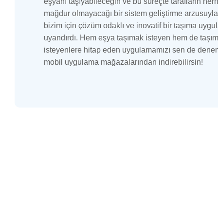
eşyanı taşıyabileceğin ve bu süreçte tarafların herh
mağdur olmayacağı bir sistem geliştirme arzusuyla 
bizim için çözüm odaklı ve inovatif bir taşıma uygul
uyandırdı. Hem eşya taşımak isteyen hem de taşı
isteyenlere hitap eden uygulamamızı sen de denem
mobil uygulama mağazalarından indirebilirsin!