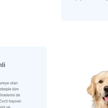
li
vreye olan
sebeple tüm
ilmelerini de
 Evcil hayvan
sini ve