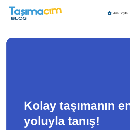
İçeriğe
atla
Ana Sayfa
Kolay taşımanın en
yoluyla tanış!