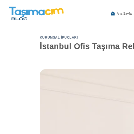
İçeriğe
atla
Ana Sayfa
KURUMSAL İPUÇLARI
İstanbul Ofis Taşıma Reh