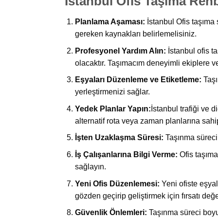
İstanbul Ofis Taşıma Rehb
Planlama Aşaması:
İstanbul Ofis taşıma 
gereken kaynakları belirlemelisiniz.
Profesyonel Yardım Alın:
İstanbul ofis t
olacaktır. Taşımacım deneyimli ekiplere v
Eşyaları Düzenleme ve Etiketleme:
Taşı
yerleştirmenizi sağlar.
Yedek Planlar Yapın:
İstanbul trafiği ve
alternatif rota veya zaman planlarına sahi
İşten Uzaklaşma Süresi:
Taşınma süreci b
İş Çalışanlarına Bilgi Verme:
Ofis taşıma 
sağlayın.
Yeni Ofis Düzenlemesi:
Yeni ofiste eşyal
gözden geçirip geliştirmek için fırsatı değe
Güvenlik Önlemleri:
Taşınma süreci boyun