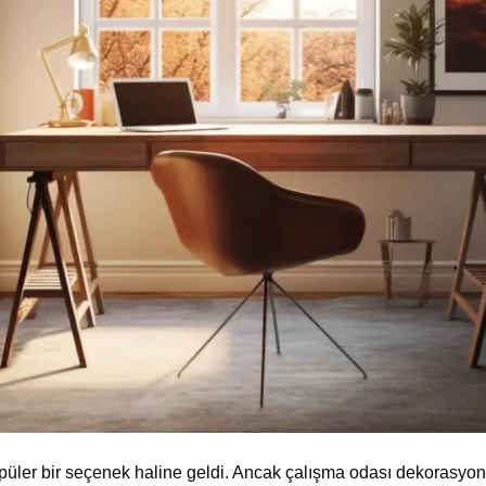
püler bir seçenek haline geldi. Ancak çalışma odası dekorasyon