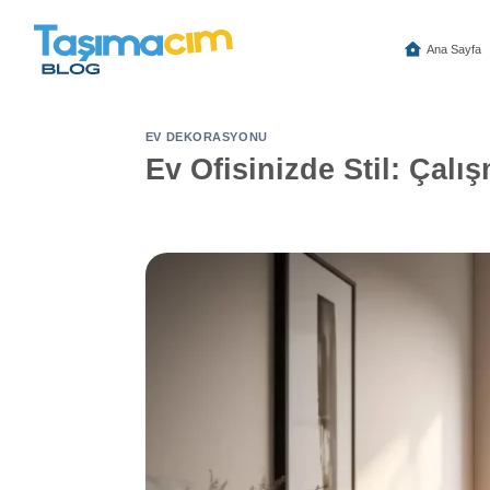
İçeriğe
atla
Ana Sayfa
EV DEKORASYONU
Ev Ofisinizde Stil: Çal