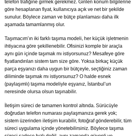
telefon trafiğine girmek gerekmez. Girilen konum bilgilerine
göre hesaplanan fiyat, kullanıcıya açık ve net bir şekilde
sunulur. Böylece zaman ve bütçe planlaması daha ilk
aşamada tamamlanmış olur.
Taşımacım’ın iki farklı taşıma modeli, her küçük işletmenin
ihtiyacına göre şekillenebilir. Ofisinizi komple bir araçla
aynı gün içinde taşımak mı istiyorsunuz? Mesafeye göre
fiyatlandırılan sistem tam size göre. Yoksa birkaç küçük
parça eşyanızı daha uygun bir bütçeyle, seçtiğiniz zaman
diliminde taşımak mı istiyorsunuz? O halde esnek
(paylaşımlı) taşıma modeliyle eşyanız, İstanbul’un
neresinde olursa olsun taşınabilir.
İletişim süreci de tamamen kontrol altında. Sürücüyle
doğrudan telefon numarası paylaşmanıza gerek yok;
sistem üzerinden iletişim kurabilir, fotoğraf gönderebilir, tüm
süreci uygulama içinde yönetebilirsiniz. Böylece taşıma
süreci sadece hızlı değil, aynı zamanda güvenli ve