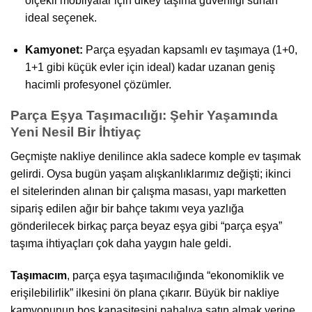
ölçekli mobilyalar için dikey taşıma güvenliği sunan
ideal seçenek.
Kamyonet:
Parça eşyadan kapsamlı ev taşımaya (1+0,
1+1 gibi küçük evler için ideal) kadar uzanan geniş
hacimli profesyonel çözümler.
Parça Eşya Taşımacılığı: Şehir Yaşamında
Yeni Nesil Bir İhtiyaç
Geçmişte nakliye denilince akla sadece komple ev taşımak
gelirdi. Oysa bugün yaşam alışkanlıklarımız değişti; ikinci
el sitelerinden alınan bir çalışma masası, yapı marketten
sipariş edilen ağır bir bahçe takımı veya yazlığa
gönderilecek birkaç parça beyaz eşya gibi “parça eşya”
taşıma ihtiyaçları çok daha yaygın hale geldi.
Taşımacım
, parça eşya taşımacılığında “ekonomiklik ve
erişilebilirlik” ilkesini ön plana çıkarır. Büyük bir nakliye
kamyonunun boş kapasitesini pahalıya satın almak yerine,