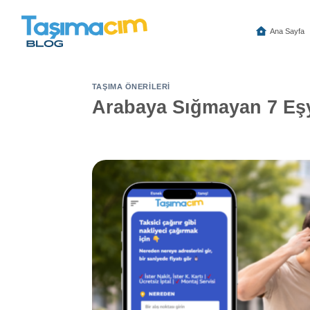
İçeriğe
atla
Ana Sayfa
TAŞIMA ÖNERILERI
Arabaya Sığmayan 7 Eşy