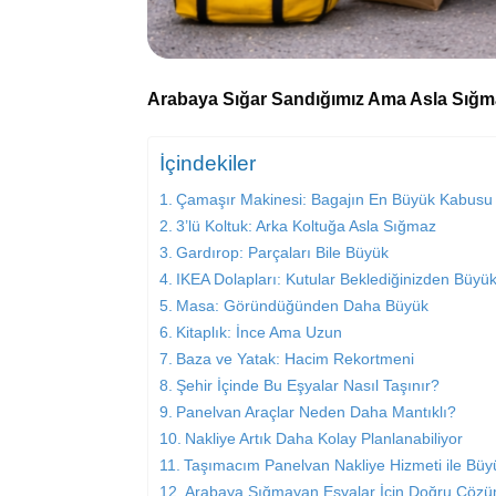
Arabaya Sığar Sandığımız Ama Asla Sığm
İçindekiler
Çamaşır Makinesi: Bagajın En Büyük Kabusu
3’lü Koltuk: Arka Koltuğa Asla Sığmaz
Gardırop: Parçaları Bile Büyük
IKEA Dolapları: Kutular Beklediğinizden Büyü
Masa: Göründüğünden Daha Büyük
Kitaplık: İnce Ama Uzun
Baza ve Yatak: Hacim Rekortmeni
Şehir İçinde Bu Eşyalar Nasıl Taşınır?
Panelvan Araçlar Neden Daha Mantıklı?
Nakliye Artık Daha Kolay Planlanabiliyor
Taşımacım Panelvan Nakliye Hizmeti ile Büyü
Arabaya Sığmayan Eşyalar İçin Doğru Çöz