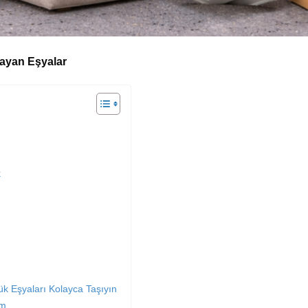
ayan Eşyalar
k
k Eşyaları Kolayca Taşıyın
üm