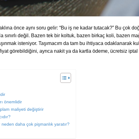
aklına önce aynı soru gelir: “Bu iş ne kadar tutacak?” Bu çok do
la sınırlı değil. Bazen tek bir koltuk, bazen birkaç koli, bazen
aşınmak isteniyor. Taşımacım da tam bu ihtiyaca odaklanarak kullan
t görebildiğini, ayrıca nakit ya da kartla ödeme, ücretsiz iptal
dir
rı önemlidir
lam maliyeti değiştirir
cıdır?
 neden daha çok pişmanlık yaratır?