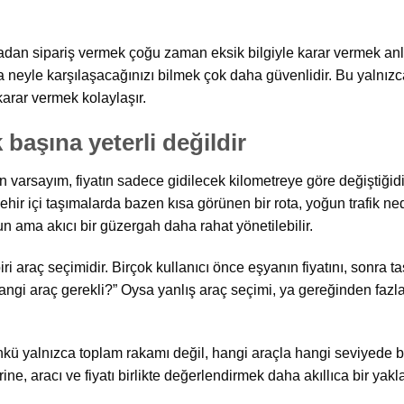
 sipariş vermek çoğu zaman eksik bilgiyle karar vermek anlamı
yle karşılaşacağınızı bilmek çok daha güvenlidir. Bu yalnızca 
 karar vermek kolaylaşır.
başına yeterli değildir
varsayım, fiyatın sadece gidilecek kilometreye göre değiştiğid
 Şehir içi taşımalarda bazen kısa görünen bir rota, yoğun trafik
n ama akıcı bir güzergah daha rahat yönetilebilir.
i araç seçimidir. Birçok kullanıcı önce eşyanın fiyatını, sonra 
 hangi araç gerekli?” Oysa yanlış araç seçimi, ya gereğinden fa
 yalnızca toplam rakamı değil, hangi araçla hangi seviyede bir
e, aracı ve fiyatı birlikte değerlendirmek daha akıllıca bir yakl