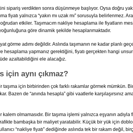
etini sipariş verdikten sonra düşünmeye başlıyor. Oysa doğru yak
ma fiyatı yalnızca “yakın mı uzak mı” sorusuyla belirlenmez. Araç t
oğrudan etkiler. Taşımacım nakliye hesaplama ile fiyatların mes
fik yoğunluğuna göre dinamik şekilde hesaplanmaktadır.
at görme adımı değildir. Aslında taşımanın ne kadar planlı geçec
 hesaplama yapmanız gerektiğini, fiyatı gerçekten hangi unsurl
de azaltabildiğini ele alacağız.
s için aynı çıkmaz?
bir taşıma için birbirinden çok farklı rakamlar görmek mümkün. B
r. Bazen de “anında hesapla” gibi vaatlerle karşılaşırsınız ama 
ir kalem olmamasıdır. Bir taşıma işlemi yalnızca eşyanın adıyla 
trafikte bambaşka bir maliyet yaratabilir. Küçük bir yük için doblo
lanıcı “nakliye fiyatı” dediğinde aslında tek bir rakam değil, bi