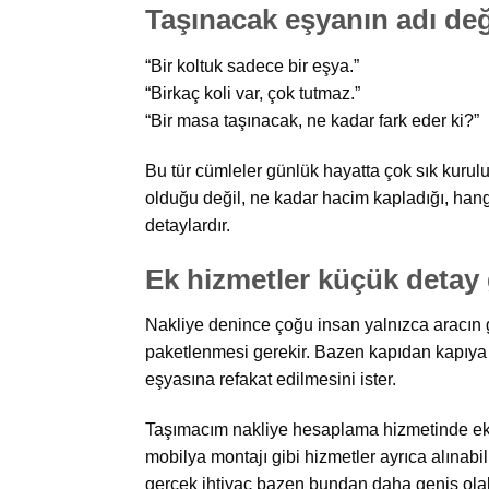
Taşınacak eşyanın adı değ
“Bir koltuk sadece bir eşya.”
“Birkaç koli var, çok tutmaz.”
“Bir masa taşınacak, ne kadar fark eder ki?”
Bu tür cümleler günlük hayatta çok sık kurul
olduğu değil, ne kadar hacim kapladığı, hangi
detaylardır.
Ek hizmetler küçük detay 
Nakliye denince çoğu insan yalnızca aracın 
paketlenmesi gerekir. Bazen kapıdan kapıya f
eşyasına refakat edilmesini ister.
Taşımacım nakliye hesaplama hizmetinde eks
mobilya montajı gibi hizmetler ayrıca alınab
gerçek ihtiyaç bazen bundan daha geniş olab