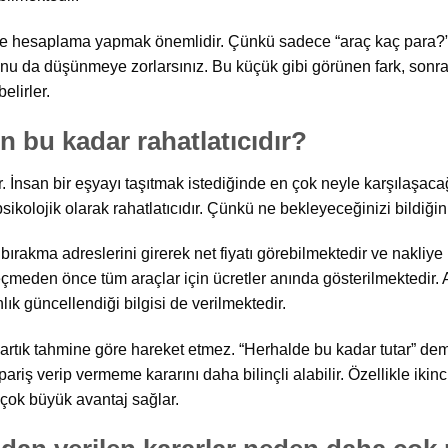
ye hesaplama yapmak önemlidir. Çünkü sadece “araç kaç para?
nu da düşünmeye zorlarsınız. Bu küçük gibi görünen fark, sonrada
elirler.
 bu kadar rahatlatıcıdır?
ır. İnsan bir eşyayı taşıtmak istediğinde en çok neyle karşılaşac
ikolojik olarak rahatlatıcıdır. Çünkü ne bekleyeceğinizi bildiği
ırakma adreslerini girerek net fiyatı görebilmektedir ve nakli
meden önce tüm araçlar için ücretler anında gösterilmektedir. Ay
lık güncellendiği bilgisi de verilmektedir.
rtık tahmine göre hareket etmez. “Herhalde bu kadar tutar” de
iş verip vermeme kararını daha bilinçli alabilir. Özellikle ikinci
z çok büyük avantaj sağlar.