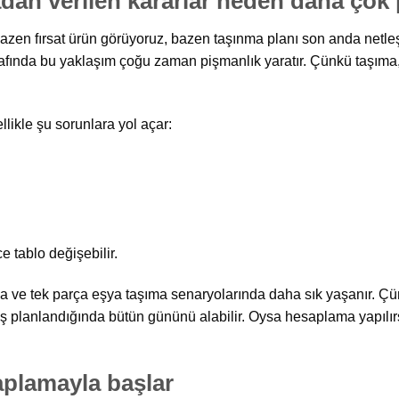
an verilen kararlar neden daha çok p
 Bazen fırsat ürün görüyoruz, bazen taşınma planı son anda netle
rafında bu yaklaşım çoğu zaman pişmanlık yaratır. Çünkü taşıma,
ikle şu sorunlara yol açar:
e tablo değişebilir.
ma ve tek parça eşya taşıma senaryolarında daha sık yaşanır. Çün
ış planlandığında bütün gününü alabilir. Oysa hesaplama yapılı
aplamayla başlar