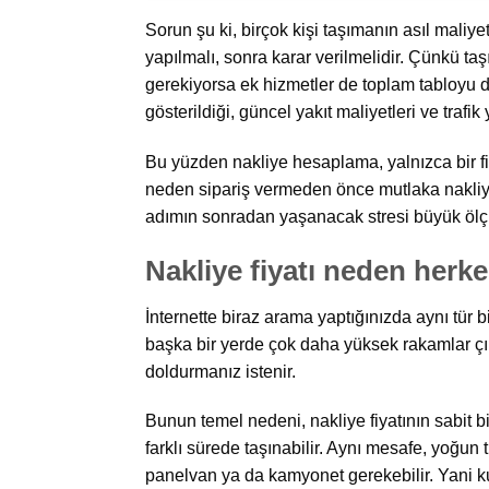
Sorun şu ki, birçok kişi taşımanın asıl maliy
yapılmalı, sonra karar verilmelidir. Çünkü taşı
gerekiyorsa ek hizmetler de toplam tabloyu d
gösterildiği, güncel yakıt maliyetleri ve tra
Bu yüzden nakliye hesaplama, yalnızca bir fiy
neden sipariş vermeden önce mutlaka nakliye
adımın sonradan yaşanacak stresi büyük ölçü
Nakliye fiyatı neden herke
İnternette biraz arama yaptığınızda aynı tür 
başka bir yerde çok daha yüksek rakamlar çıka
doldurmanız istenir.
Bunun temel nedeni, nakliye fiyatının sabit b
farklı sürede taşınabilir. Aynı mesafe, yoğun 
panelvan ya da kamyonet gerekebilir. Yani kul