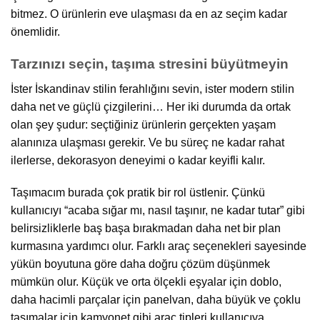
bitmez. O ürünlerin eve ulaşması da en az seçim kadar
önemlidir.
Tarzınızı seçin, taşıma stresini büyütmeyin
İster İskandinav stilin ferahlığını sevin, ister modern stilin
daha net ve güçlü çizgilerini… Her iki durumda da ortak
olan şey şudur: seçtiğiniz ürünlerin gerçekten yaşam
alanınıza ulaşması gerekir. Ve bu süreç ne kadar rahat
ilerlerse, dekorasyon deneyimi o kadar keyifli kalır.
Taşımacım burada çok pratik bir rol üstlenir. Çünkü
kullanıcıyı “acaba sığar mı, nasıl taşınır, ne kadar tutar” gibi
belirsizliklerle baş başa bırakmadan daha net bir plan
kurmasına yardımcı olur. Farklı araç seçenekleri sayesinde
yükün boyutuna göre daha doğru çözüm düşünmek
mümkün olur. Küçük ve orta ölçekli eşyalar için doblo,
daha hacimli parçalar için panelvan, daha büyük ve çoklu
taşımalar için kamyonet gibi araç tipleri kullanıcıya