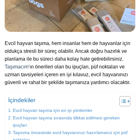
Evcil hayvan taşıma, hem insanlar hem de hayvanlar için
oldukça stresli bir süreç olabilir. Ancak doğru hazırlık ve
planlama ile bu süreci daha kolay hale getirebilirsiniz.
Taşımacım
‘ın önerileri olan bu ipuçları, püf noktaları ve
uzman tavsiyeleri içeren en iyi kılavuz, evcil hayvanınızı
güvenli ve rahat bir şekilde taşımanıza yardımcı olacaktır.
İçindekiler
Evcil hayvan taşıma için en iyi yöntemler
Evcil hayvan taşıma sırasında dikkat edilmesi gereken
ipuçları
Taşınma öncesinde evcil hayvanınızı hazırlamanız için püf
noktaları